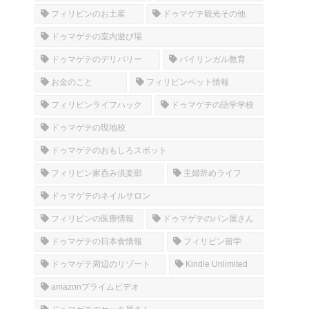
フィリピンのお土産
ドゥマゲテ観光その他
ドゥマゲテの室内遊び場
ドゥマゲテのデリバリー
バイリンガル教育
お金のこと
フィリピンペット情報
フィリピンライフハック
ドゥマゲテの語学学校
ドゥマゲテの現地校
ドゥマゲテのおもしろスポット
フィリピン家呑み倶楽部
主婦辞めライフ
ドゥマゲテのネイルサロン
フィリピンの医療情報
ドゥマゲテのパン屋さん
ドゥマゲテの日本食情報
フィリピン留学
ドゥマゲテ周辺のリゾート
Kindle Unlimited
amazonプライムビデオ