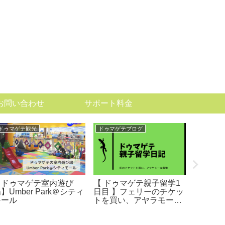
お問い合わせ
サポート料金
ドゥマゲテ観光
ドゥマゲテブログ
ドゥマゲ
【ドゥマゲテ室内遊び
【 ドゥマゲテ親子留学1
激うま
】Umber Park＠シティ
日目 】フェリーのチケッ
と安ワ
モール
トを買い、アヤラモール
ピン家呑
へ
目】