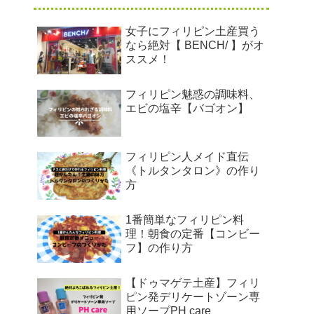
女子にフィリピン土産買う
なら絶対【 BENCH/ 】がオ
ススメ！
フィリピン魅惑の調味料、
エビの塩辛【バゴオン】
フィリピン人メイド直伝
《トルタンタロン》の作り
方
1番簡単なフィリピン料
理！朝食の定番【コンビー
フ】の作り方
【ドゥマゲテ土産】フィリ
ピン発デリケートゾーン専
用ソープPH care