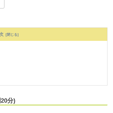
！
次
）
0分)