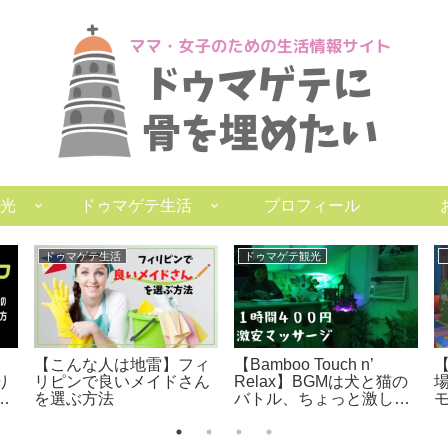
光
ドゥマゲテ生活
プロフィール
ドゥマゲテ生活
ドゥマゲテ観光
【こんな人は地雷】フィ
【Bamboo Touch n’
り
リピンで良いメイドさん
Relax】BGMは犬と猫の
場
ラ
を選ぶ方法
バトル、ちょっと激し
め、スウェーデン式マッ
サージのお店【ドゥマゲ