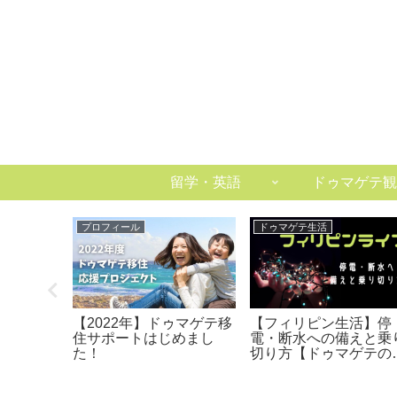
留学・英語
ドゥマゲテ観
プロフィール
ドゥマゲテ生活
【シルバ
【2022年】ドゥマゲテ移
【フィリピン生活】停
賞味期
住サポートはじめまし
電・断水への備えと乗
法など
た！
切り方【ドゥマゲテの
イフライン事情】