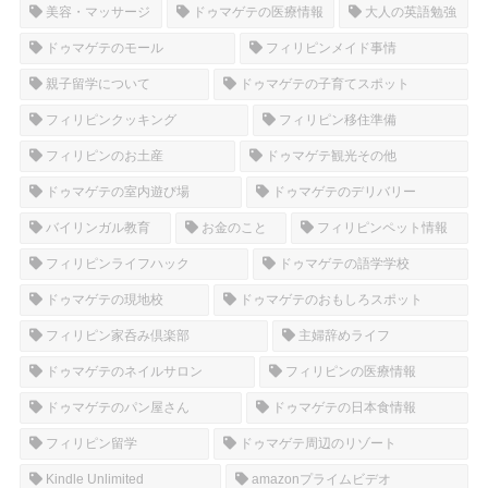
美容・マッサージ
ドゥマゲテの医療情報
大人の英語勉強
ドゥマゲテのモール
フィリピンメイド事情
親子留学について
ドゥマゲテの子育てスポット
フィリピンクッキング
フィリピン移住準備
フィリピンのお土産
ドゥマゲテ観光その他
ドゥマゲテの室内遊び場
ドゥマゲテのデリバリー
バイリンガル教育
お金のこと
フィリピンペット情報
フィリピンライフハック
ドゥマゲテの語学学校
ドゥマゲテの現地校
ドゥマゲテのおもしろスポット
フィリピン家呑み倶楽部
主婦辞めライフ
ドゥマゲテのネイルサロン
フィリピンの医療情報
ドゥマゲテのパン屋さん
ドゥマゲテの日本食情報
フィリピン留学
ドゥマゲテ周辺のリゾート
Kindle Unlimited
amazonプライムビデオ