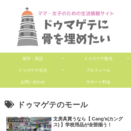
留学・英語
ドゥマゲテ観光
ドゥマゲテ生活
プロフィール
お問い合わせ
サポート料金
ドゥマゲテのモール
文房具買うなら【 Cang’s(カング
ドゥマゲテ観光
ス) 】学校用品が全部揃う！