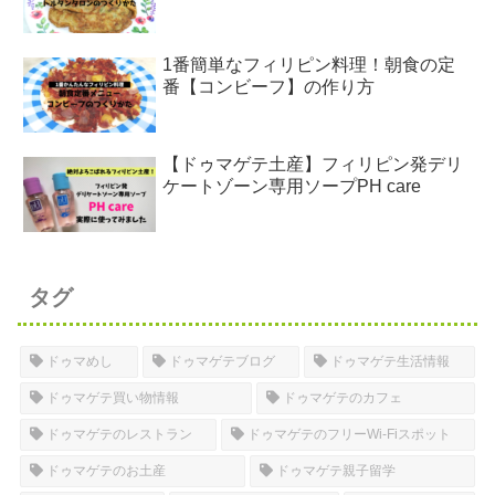
1番簡単なフィリピン料理！朝食の定
番【コンビーフ】の作り方
【ドゥマゲテ土産】フィリピン発デリ
ケートゾーン専用ソープPH care
タグ
ドゥマめし
ドゥマゲテブログ
ドゥマゲテ生活情報
ドゥマゲテ買い物情報
ドゥマゲテのカフェ
ドゥマゲテのレストラン
ドゥマゲテのフリーWi-Fiスポット
ドゥマゲテのお土産
ドゥマゲテ親子留学